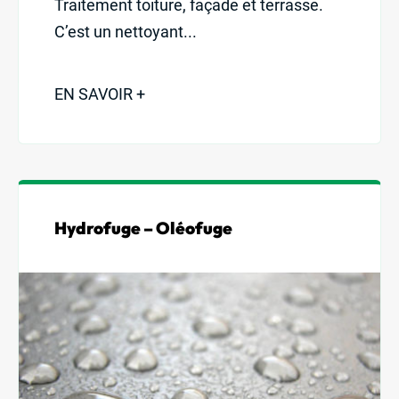
Traitement toiture, façade et terrasse.
C’est un nettoyant...
St-Martin : 04 78 48 68 57
St-Laurent : 04 72 31 13 00
EN SAVOIR +
Mornant : 04 23 32 41 71
Contact
Hydrofuge – Oléofuge