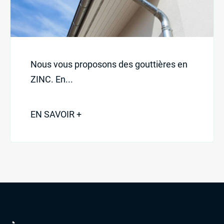
L’entreprise
Nos activités
Nous vous proposons des gouttières en
St-Martin : 04 78 48 68 57
ZINC. En...
St-Laurent : 04 72 31 13 00
Mornant : 04 23 32 41 71
EN SAVOIR +
Contact