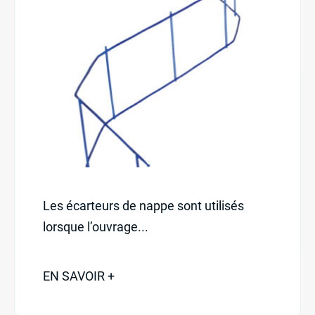
Demander un devis
L’entreprise
Nos activités
St-Martin : 04 78 48 68 57
St-Laurent : 04 72 31 13 00
Mornant : 04 23 32 41 71
Les écarteurs de nappe sont utilisés
Contact
lorsque l’ouvrage...
EN SAVOIR +