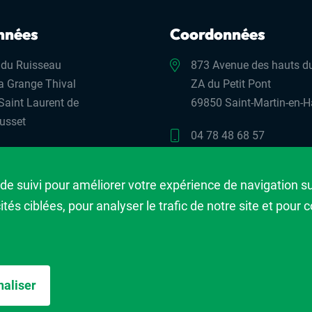
nnées
Coordonnées
 du Ruisseau
873 Avenue des hauts du
a Grange Thival
ZA du Petit Pont
Saint Laurent de
69850 Saint-Martin-en-H
usset
04 78 48 68 57
31 13 00
contact@bmlmateriaux.f
de suivi pour améliorer votre expérience de navigation sur
t-stlaurent@bmlmateriaux.fr
és ciblées, pour analyser le trafic de notre site et pour
Plan du site
Mentions légales
Site réalisé par
IML Co
aliser