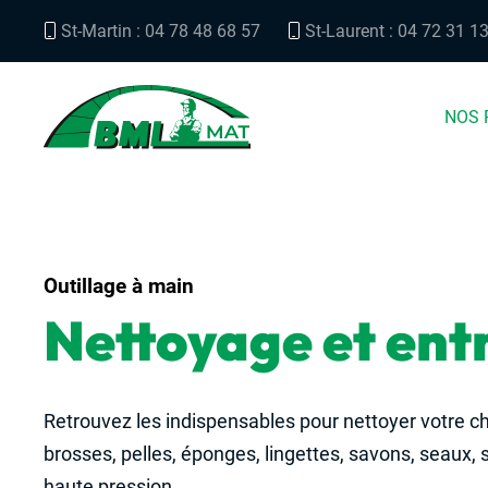
St-Martin : 04 78 48 68 57
St-Laurent : 04 72 31 1
NOS 
Outillage à main
Nettoyage et ent
Retrouvez les indispensables pour nettoyer votre ch
brosses, pelles, éponges, lingettes, savons, seaux, 
haute pression…