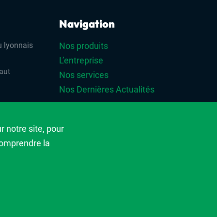
Navigation
 lyonnais
Nos produits
L’entreprise
aut
Nos services
Nos Dernières Actualités
r
 notre site, pour
 comprendre la
mmunication