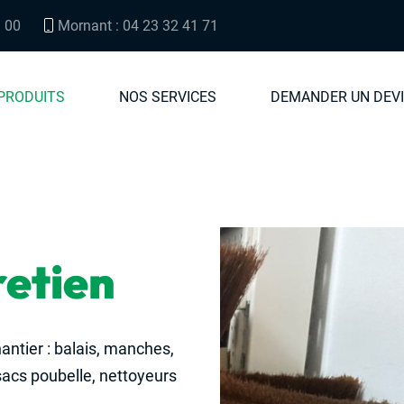
3 00
Mornant : 04 23 32 41 71
PRODUITS
NOS SERVICES
DEMANDER UN DEV
retien
antier : balais, manches,
sacs poubelle, nettoyeurs