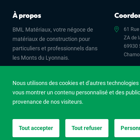
À propos
Coordo
BML Matériaux, votre négoce de
61 Rue
ZA de l
matériaux de construction pour
69930 
particuliers et professionnels dans
Chamo
les Monts du Lyonnais.
04 72 
Nous utilisons des cookies et d'autres technologies 
contac
vous montrer un contenu personnalisé et des publicit
provenance de nos visiteurs.
©BML
Tout accepter
Tout refuser
Personn