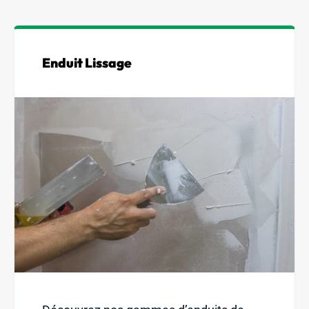
Demander un devis
L’entreprise
Nos activités
Enduit Lissage
St-Martin : 04 78 48 68 57
St-Laurent : 04 72 31 13 00
Mornant : 04 23 32 41 71
Contact