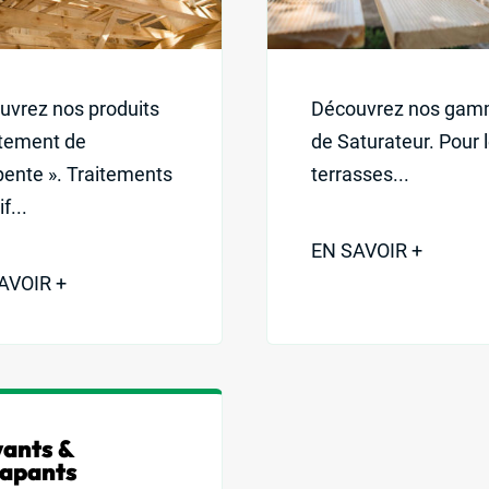
uvrez nos produits
Découvrez nos ga
itement de
de Saturateur. Pour 
pente ». Traitements
terrasses...
f...
EN SAVOIR +
AVOIR +
vants &
apants