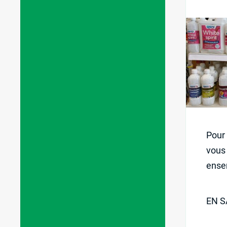
Pour 
vous
ense
EN S