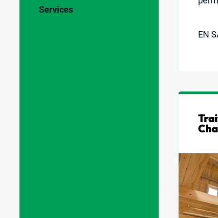
perme
Services
EN S
Tra
Cha