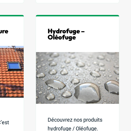
ure
Hydrofuge –
Oléofuge
Découvrez nos produits
’est
hydrofuge / Oléofuge.