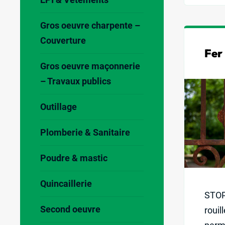
Gros oeuvre charpente –
Couverture
Fer 
Gros oeuvre maçonnerie
– Travaux publics
Outillage
Plomberie & Sanitaire
Poudre & mastic
Quincaillerie
STOP 
Second oeuvre
rouil