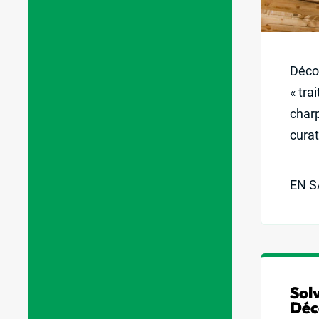
Déco
« tra
char
curati
EN S
Sol
Déc