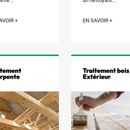
tte...
un nettoyant...
AVOIR +
EN SAVOIR +
itement
Traitement bois
rpente
Extérieur