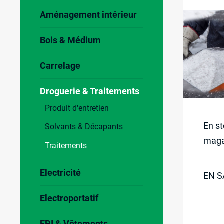
Aménagement intérieur
Bois & Médium
Carrelage
Droguerie & Traitements
Produit d'entretien
En st
Solvants & Décapants
maga
Traitements
Electricité
EN S
Electroportatif
EPI & Vêtements