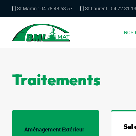
St-Martin : 04 78 48 68 57
St-Laurent : 04 72 31 1
NOS 
Traitements
Sel
Aménagement Extérieur