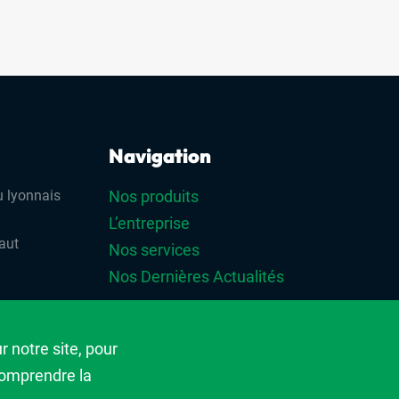
Navigation
 lyonnais
Nos produits
L’entreprise
aut
Nos services
Nos Dernières Actualités
r
 notre site, pour
 comprendre la