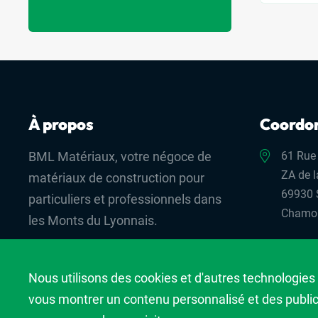
À propos
Coordo
BML Matériaux, votre négoce de
61 Rue
ZA de l
matériaux de construction pour
69930 
particuliers et professionnels dans
Chamo
les Monts du Lyonnais.
04 72 
Nous utilisons des cookies et d'autres technologies 
contac
vous montrer un contenu personnalisé et des publicit