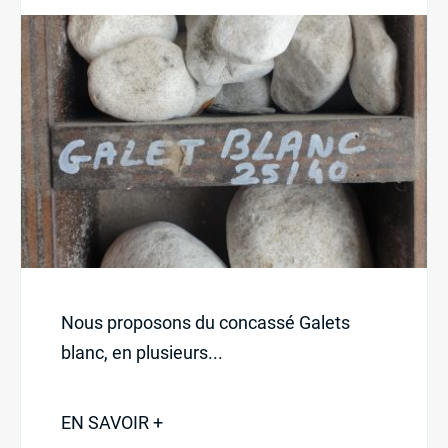
Nos produits
Nos services
Demander un devis
L’entreprise
Nos activités
Nous proposons du concassé Galets
St-Martin : 04 78 48 68 57
blanc, en plusieurs...
St-Laurent : 04 72 31 13 00
Mornant : 04 23 32 41 71
EN SAVOIR +