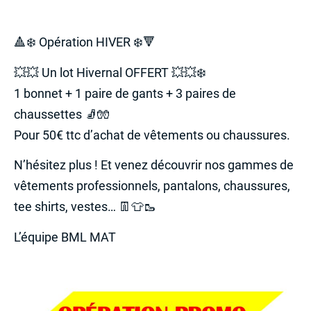
🔺️❄️ Opération HIVER ❄️🔻
💥💥 Un lot Hivernal OFFERT 💥💥❄️
1 bonnet + 1 paire de gants + 3 paires de
chaussettes 🧦🧤
Pour 50€ ttc d’achat de vêtements ou chaussures.
N’hésitez plus ! Et venez découvrir nos gammes de
vêtements professionnels, pantalons, chaussures,
tee shirts, vestes… 👖👕🥾
L’équipe BML MAT