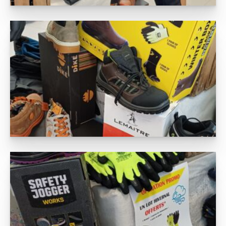
Nos produits
Nos services
Demander un devis
L’entreprise
Nos activités
St-Martin : 04 78 48 68 57
St-Laurent : 04 72 31 13 00
Mornant : 04 23 32 41 71
Contact