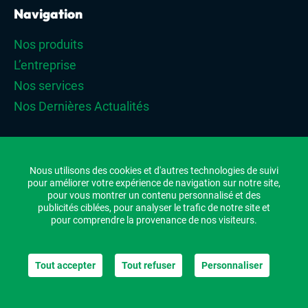
Navigation
Nos produits
L’entreprise
Nos services
Nos Dernières Actualités
Nous utilisons des cookies et d'autres technologies de suivi
©BML
pour améliorer votre expérience de navigation sur notre site,
pour vous montrer un contenu personnalisé et des
Plan du site
publicités ciblées, pour analyser le trafic de notre site et
pour comprendre la provenance de nos visiteurs.
Mentions légales
Site réalisé par
IML Communication
Tout accepter
Tout refuser
Personnaliser
Panneau de gestion des cookies