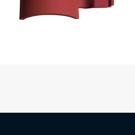
Nos produits
Nos services
Demander un devis
L’entreprise
Nos activités
St-Martin : 04 78 48 68 57
St-Laurent : 04 72 31 13 00
Mornant : 04 23 32 41 71