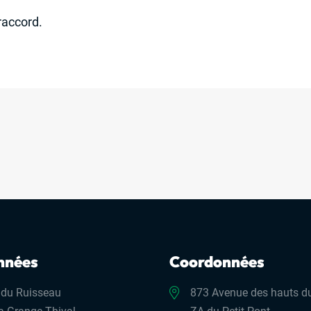
 raccord.
nnées
Coordonnées
 du Ruisseau
873 Avenue des hauts du