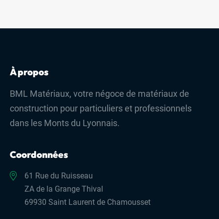
Nos services
Demander un devis
L’entreprise
Nos activités
À propos
BML Matériaux, votre négoce de matériaux de
St-Martin : 04 78 48 68 57
construction pour particuliers et professionnels
St-Laurent : 04 72 31 13 00
dans les Monts du Lyonnais.
Mornant : 04 23 32 41 71
Coordonnées
Contact
61 Rue du Ruisseau
ZA de la Grange Thival
69930 Saint Laurent de Chamousset